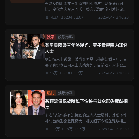
有网友翻出某女星出道初期的照片与现在进行对
比，变化之大令人咋舌，整容话题再度引发热议。
14.3万
6234
2.0万
2026-04-13 16:20
独家
娱乐爆料
某男星隐婚三年终曝光，妻子竟是圈内知名
人士
据知情人士透露，某当红男星已秘密结婚三年，其
妻子身份令业内人士大感意外，目前双方均未公开
回应。
7.6万
3210
1.7万
2026-04-13 10:30
热门
娱乐爆料
某顶流偶像被曝私下性格与公众形象截然相
反
多名与该偶像有过接触的业内人士爆料，其私下性
格与台前形象差距极大，相关细节令粉丝难以接
受。
11.2万
1.6万
3.5万
2026-04-12 19:30