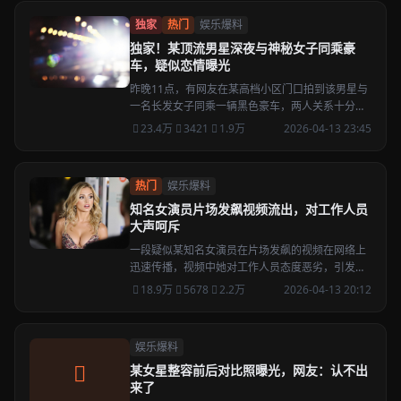
独家
热门
娱乐爆料
独家！某顶流男星深夜与神秘女子同乘豪
车，疑似恋情曝光
昨晚11点，有网友在某高档小区门口拍到该男星与
一名长发女子同乘一辆黑色豪车，两人关系十分亲
密，目前该男星工作室尚未回应。
23.4万
3421
1.9万
2026-04-13 23:45
热门
娱乐爆料
知名女演员片场发飙视频流出，对工作人员
大声呵斥
一段疑似某知名女演员在片场发飙的视频在网络上
迅速传播，视频中她对工作人员态度恶劣，引发网
友热议。
18.9万
5678
2.2万
2026-04-13 20:12
娱乐爆料
某女星整容前后对比照曝光，网友：认不出
来了