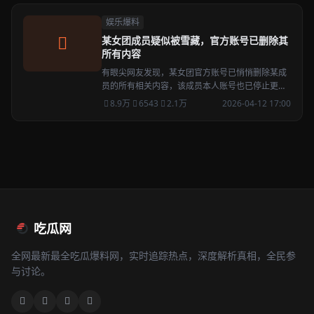
娱乐爆料
某女团成员疑似被雪藏，官方账号已删除其
所有内容
有眼尖网友发现，某女团官方账号已悄悄删除某成
员的所有相关内容，该成员本人账号也已停止更
新，雪藏传言四起。
8.9万
6543
2.1万
2026-04-12 17:00
吃瓜网
全网最新最全吃瓜爆料网，实时追踪热点，深度解析真相，全民参
与讨论。