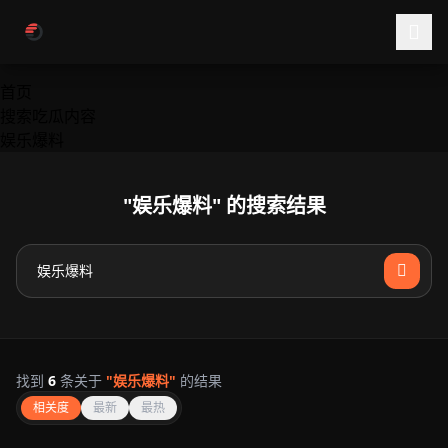
跳过导航
首页
搜索吃瓜内容
娱乐爆料
"娱乐爆料" 的搜索结果
找到
6
条关于
"娱乐爆料"
的结果
相关度
最新
最热