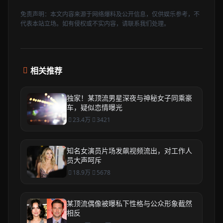
免责声明：本文内容来源于网络爆料及公开信息，仅供娱乐参考，不
代表本站立场。如有侵权或不实内容，请联系我们处理。
相关推荐
独家！某顶流男星深夜与神秘女子同乘豪
车，疑似恋情曝光
23.4万
3421
知名女演员片场发飙视频流出，对工作人
员大声呵斥
18.9万
5678
某顶流偶像被曝私下性格与公众形象截然
相反