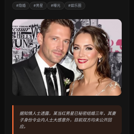
#隐婚
#男星
#曝光
#娱乐圈
据知情人士透露，某当红男星已秘密结婚三年，其妻
子身份令业内人士大感意外，目前双方均未公开回
应。