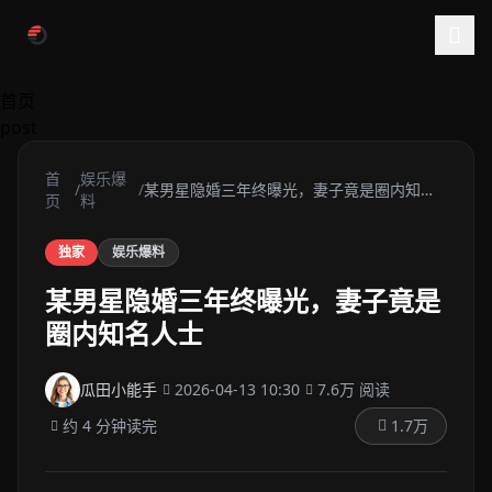
跳过导航
首页
post
首
娱乐爆
/
/
某男星隐婚三年终曝光，妻子竟是圈内知名
页
料
人...
独家
娱乐爆料
某男星隐婚三年终曝光，妻子竟是
圈内知名人士
瓜田小能手
2026-04-13 10:30
7.6万 阅读
约 4 分钟读完
1.7万